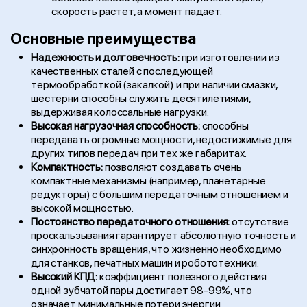
скорость растет, а момент падает.
Основные преимущества
Надежность и долговечность:
при изготовлении из
качественных сталей с последующей
термообработкой (закалкой) и при наличии смазки,
шестерни способны служить десятилетиями,
выдерживая колоссальные нагрузки.
Высокая нагрузочная способность:
способны
передавать огромные мощности, недостижимые для
других типов передач при тех же габаритах.
Компактность:
позволяют создавать очень
компактные механизмы (например, планетарные
редукторы) с большим передаточным отношением и
высокой мощностью.
Постоянство передаточного отношения:
отсутствие
проскальзывания гарантирует абсолютную точность и
синхронность вращения, что жизненно необходимо
для станков, печатных машин и робототехники.
Высокий КПД:
коэффициент полезного действия
одной зубчатой пары достигает 98-99%, что
означает минимальные потери энергии.