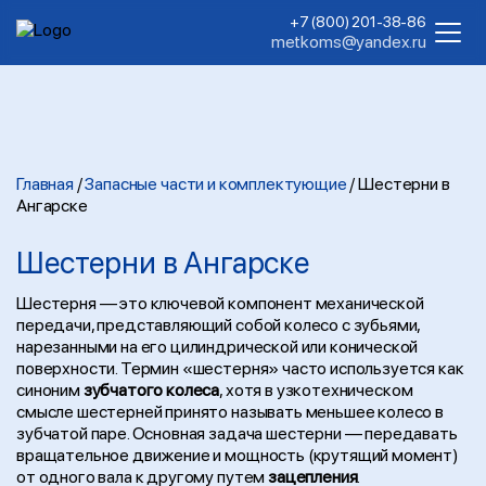
+7 (800) 201-38-86
metkoms@yandex.ru
Главная
/
Запасные части и комплектующие
/
Шестерни в
Ангарске
Шестерни в Ангарске
Шестерня — это ключевой компонент механической
передачи, представляющий собой колесо с зубьями,
нарезанными на его цилиндрической или конической
поверхности. Термин «шестерня» часто используется как
синоним
зубчатого колеса
, хотя в узкотехническом
смысле шестерней принято называть меньшее колесо в
зубчатой паре. Основная задача шестерни — передавать
вращательное движение и мощность (крутящий момент)
от одного вала к другому путем
зацепления
.