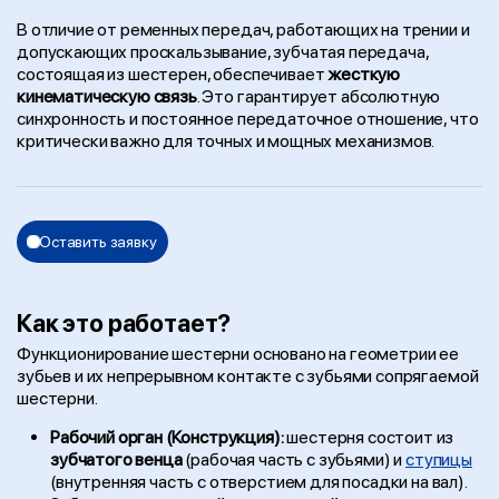
В отличие от ременных передач, работающих на трении и
допускающих проскальзывание, зубчатая передача,
состоящая из шестерен, обеспечивает
жесткую
кинематическую связь
. Это гарантирует абсолютную
синхронность и постоянное передаточное отношение, что
критически важно для точных и мощных механизмов.
Оставить заявку
Как это работает?
Функционирование шестерни основано на геометрии ее
зубьев и их непрерывном контакте с зубьями сопрягаемой
шестерни.
Рабочий орган (Конструкция):
шестерня состоит из
зубчатого венца
(рабочая часть с зубьями) и
ступицы
(внутренняя часть с отверстием для посадки на вал).