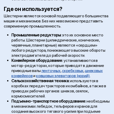
Где он используется?
Шестерни являются основой подавляющего большинства
машин и механизмов. Без них невозможно представить
современную промышленность.
Промышленные редукторы:
это их основное место
работы. Шестерни (цилиндрические, конические,
червячные, планетарные) являются «сердцем»
любого редуктора, понижающего высокие обороты
электродвигателя до рабочей скорости.
Конвейерное оборудование:
устанавливаются в
мотор-редукторах, которые приводят в движение
приводные валы
ленточных
,
скребковых
,
шнековых
конвейеров
и
ковшовых элеваторов (норий)
.
Сельскохозяйственная техника:
используются в
коробках передач тракторов и комбайнов, а также в
приводах рабочих органов: шнеков, сеялок,
кормосмесителей.
Подъемно-транспортное оборудование:
необходимы
в механизмах лебедок, тельферов и кранов для
создания высокого тягового усилия при подъеме