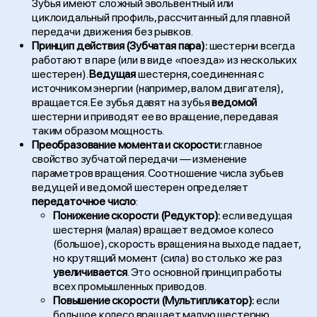
Зубья имеют сложный эвольвентный или
циклоидальный профиль, рассчитанный для плавной
передачи движения без рывков.
Принцип действия (Зубчатая пара):
шестерни всегда
работают в паре (или в виде «поезда» из нескольких
шестерен).
Ведущая
шестерня, соединенная с
источником энергии (например, валом двигателя),
вращается. Ее зубья давят на зубья
ведомой
шестерни и приводят ее во вращение, передавая
таким образом мощность.
Преобразование момента и скорости:
главное
свойство зубчатой передачи — изменение
параметров вращения. Соотношение числа зубьев
ведущей и ведомой шестерен определяет
передаточное число
:
Понижение скорости (Редуктор):
если ведущая
шестерня (малая) вращает ведомое колесо
(большое), скорость вращения на выходе падает,
но крутящий момент (сила) во столько же раз
увеличивается
. Это основной принцип работы
всех промышленных приводов.
Повышение скорости (Мультипликатор):
если
большое колесо вращает малую шестерню,