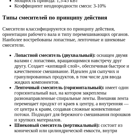
Мощность привода: 1,5-45 кВт
Коэффициент неоднородности смеси: 3-10%
Типы смесителей по принципу действия
Смесители классифицируются по принципу действия,
ориентации рабочего вала и типу перемешивающих органов.
Наиболее востребованы лопастные, ленточные и шнековые
смесители.
Лопастной смеситель (двухвальный):
оснащен двумя
валами с лопастями, вращающимися навстречу друг
другу. Создает «кипящий слой», обеспечивая быстрое и
качественное смешивание. Идеален для сыпучих и
гранулированных продуктов, в том числе для ввода
жидких компонентов.
Ленточный смеситель (горизонтальный):
имеет один
горизонтальный вал, на котором закреплены
разнонаправленные спиральные ленты. Внешняя лента
перемещает продукт от краев к центру, а внутренняя —
от центра к краям, создавая сложные конвективные
потоки. Подходит для бережного смешивания порошков
и хрупких материалов.
Шнековый смеситель (вертикальный):
состоит из
конической или цилиндрической емкости, внутри