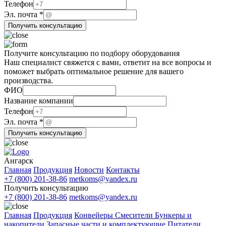
ФИО
Телефон
почта
Эл. почта
*
Эл.
Получить консультацию
Получите консультацию по подбору оборудования
Наш специалист свяжется с вами, ответит на все вопросы и
поможет выбрать оптимальное решение для вашего
производства.
ФИО
компании
Название компании
Название
Телефон
почта
Эл. почта
*
Получить консультацию
Ангарск
Главная
Продукция
Новости
Контакты
+7 (800) 201-38-86
metkoms@yandex.ru
Получить консультацию
+7 (800) 201-38-86
metkoms@yandex.ru
Главная
Продукция
Конвейеры
Смесители
Бункеры и
накопители
Запасные части и комплектующие
Питатели