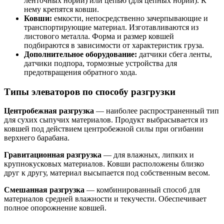
ленточных норий) или цепью (для цепных норий). К
нему крепятся ковши.
Ковши:
емкости, непосредственно зачерпывающие и
транспортирующие материал. Изготавливаются из
листового металла. Форма и размер ковшей
подбираются в зависимости от характеристик груза.
Дополнительное оборудование:
датчики сбега ленты,
датчики подпора, тормозные устройства для
предотвращения обратного хода.
Типы элеваторов по способу разгрузки
Центробежная разгрузка
— наиболее распространенный тип
для сухих сыпучих материалов. Продукт выбрасывается из
ковшей под действием центробежной силы при огибании
верхнего барабана.
Гравитационная разгрузка
— для влажных, липких и
крупнокусковых материалов. Ковши расположены близко
друг к другу, материал высыпается под собственным весом.
Смешанная разгрузка
— комбинированный способ для
материалов средней влажности и текучести. Обеспечивает
полное опорожнение ковшей.