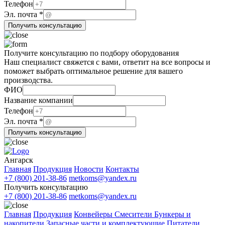
Название
Телефон
Эл. почта
*
Получить консультацию
Получите консультацию по подбору оборудования
Наш специалист свяжется с вами, ответит на все вопросы и
поможет выбрать оптимальное решение для вашего
производства.
ФИО
Название компании
почта
Телефон
Телефон
Эл. почта
*
ФИО
Получить консультацию
Ангарск
Главная
Продукция
Новости
Контакты
+7 (800) 201-38-86
metkoms@yandex.ru
Получить консультацию
+7 (800) 201-38-86
metkoms@yandex.ru
Главная
Продукция
Конвейеры
Смесители
Бункеры и
накопители
Запасные части и комплектующие
Питатели