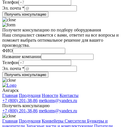
Название
Телефон
почта
Эл. почта
*
Телефон
Получить консультацию
Получите консультацию по подбору оборудования
Наш специалист свяжется с вами, ответит на все вопросы и
поможет выбрать оптимальное решение для вашего
производства.
компании
ФИО
ФИО
Название компании
почта
Телефон
Эл. почта
*
Получить консультацию
Ангарск
Главная
Продукция
Новости
Контакты
+7 (800) 201-38-86
metkoms@yandex.ru
Получить консультацию
+7 (800) 201-38-86
metkoms@yandex.ru
Главная
Продукция
Конвейеры
Смесители
Бункеры и
накопители
Запасные части и комплектующие
Питатели