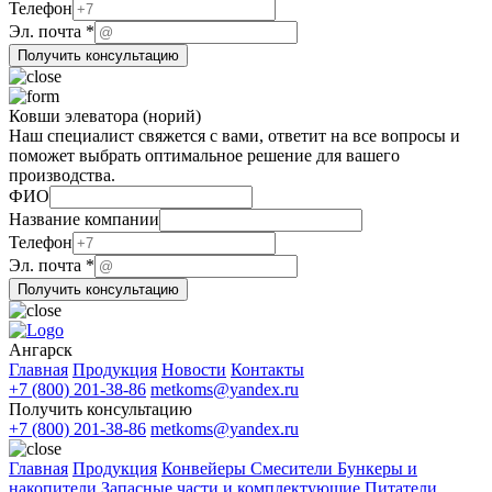
почта
Телефон
Название
Эл. почта
*
компании
Получить консультацию
Ковши элеватора (норий)
Наш специалист свяжется с вами, ответит на все вопросы и
поможет выбрать оптимальное решение для вашего
производства.
ФИО
компании
Название компании
Эл.
Телефон
ФИО
Эл. почта
*
Получить консультацию
Ангарск
Главная
Продукция
Новости
Контакты
+7 (800) 201-38-86
metkoms@yandex.ru
Получить консультацию
+7 (800) 201-38-86
metkoms@yandex.ru
Главная
Продукция
Конвейеры
Смесители
Бункеры и
накопители
Запасные части и комплектующие
Питатели