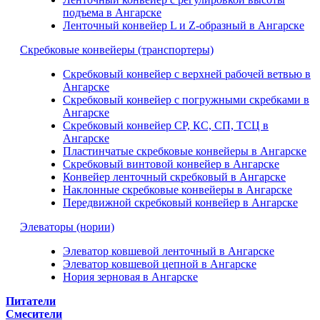
подъема в Ангарске
Ленточный конвейер L и Z-образный в Ангарске
Скребковые конвейеры (транспортеры)
Скребковый конвейер с верхней рабочей ветвью в
Ангарске
Скребковый конвейер с погружными скребками в
Ангарске
Скребковый конвейер СР, КС, СП, ТСЦ в
Ангарске
Пластинчатые скребковые конвейеры в Ангарске
Скребковый винтовой конвейер в Ангарске
Конвейер ленточный скребковый в Ангарске
Наклонные скребковые конвейеры в Ангарске
Передвижной скребковый конвейер в Ангарске
Элеваторы (нории)
Элеватор ковшевой ленточный в Ангарске
Элеватор ковшевой цепной в Ангарске
Нория зерновая в Ангарске
Питатели
Смесители