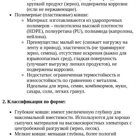
хрупкий продукт (зерно), подвержены коррозии
(если не нержавеющие).
Полимерные (пластиковые) ковши:
Материал: изготавливаются из ударопрочных
полимеров – полиэтилена высокой плотности
(HDPE), полиуретана (PU), полиамида (капролона,
нейлона).
Преимущества: малый вес (снижает нагрузку на
ленту и привод), эластичность (не травмируют
зерно, семена), отсутствие искрения (важно для
взрывоопасных сред), гладкая поверхность
(улучшает выгрузку липких продуктов), не
подвержены коррозии.
Недостатки: ограниченная термостойкость и
износостойкость по сравнению с металлом.
Идеальны для зерна, семян, комбикормов, муки,
сахара, соли, легких гранул.
2. Классификация по форме:
Глубокие ковши: имеют увеличенную глубину для
максимальной вместимости. Используются для хорошо
сыпучих материалов на высокоскоростных элеваторах с
центробежной разгрузкой (зерно, песок).
Мелкие ковши: меньшая глубина, более пологий