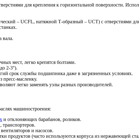
верстиями для крепления к горизонтальной поверхности. Испол
ческий – UCFL, натяжной Т-образный – UCT) с отверстиями дл
станках.
 вала.
ных мест, легко крепятся болтами.
о 2-3°).
гий срок службы подшипника даже в загрязненных условиях.
 пресс-масленку.
оляют легко заменять узлы разных производителей.
раслях машиностроения:
х
и отклоняющих барабанов, роликов.
, транспортеров.
вентиляторов и насосов.
тки продуктов (часто используются корпуса из нержавеющей ста