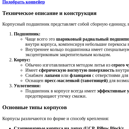
Подобрать конвейер
Техническое описание и конструкция
Корпусный подшипник представляет собой сборную единицу,
Подшипник:
Чаще всего это
шариковый радиальный подшипн
внутри корпуса, компенсируя небольшие перекосы 
Внутреннее кольцо подшипника имеет специальну
эксцентриковым закрепительным кольцом.
Корпус:
Обычно изготавливается методом литья из
серого ч
Имеет
сферическую вогнутую поверхность
внутри
Снабжен
лапами
или
фланцами
с отверстиями для
Оснащен
пресс-масленкой (тавотницей)
для возмо
Уплотнения:
Подшипник в корпусе всегда имеет
эффективные 
предотвращают утечку смазки.
Основные типы корпусов
Корпусы различаются по форме и способу крепления:
Стационарные корпуса на лапах (UCP, Pillow Block):