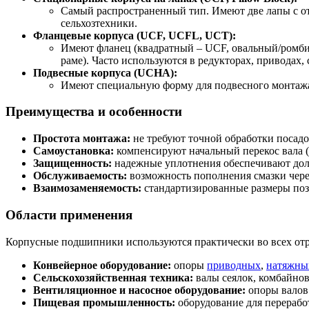
Самый распространенный тип. Имеют две лапы с от
сельхозтехники.
Фланцевые корпуса (UCF, UCFL, UCT):
Имеют фланец (квадратный – UCF, овальный/ромби
раме). Часто используются в редукторах, приводах, 
Подвесные корпуса (UCHA):
Имеют специальную форму для подвесного монтажа
Преимущества и особенности
Простота монтажа:
не требуют точной обработки посадоч
Самоустановка:
компенсируют начальный перекос вала (д
Защищенность:
надежные уплотнения обеспечивают дол
Обслуживаемость:
возможность пополнения смазки через
Взаимозаменяемость:
стандартизированные размеры позв
Области применения
Корпусные подшипники используются практически во всех от
Конвейерное оборудование:
опоры
приводных
,
натяжны
Сельскохозяйственная техника:
валы сеялок, комбайнов
Вентиляционное и насосное оборудование:
опоры валов 
Пищевая промышленность:
оборудование для перерабо