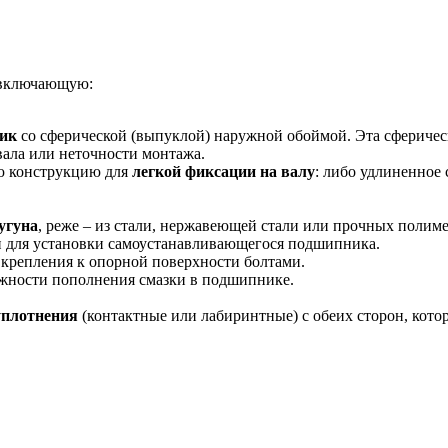
 включающую:
ик
со сферической (выпуклой) наружной обоймой. Эта сфериче
вала или неточности монтажа.
ю конструкцию для
легкой фиксации на валу
: либо удлиненное
угуна
, реже – из стали, нержавеющей стали или прочных полим
 для установки самоустанавливающегося подшипника.
 крепления к опорной поверхности болтами.
жности пополнения смазки в подшипнике.
уплотнения
(контактные или лабиринтные) с обеих сторон, кото