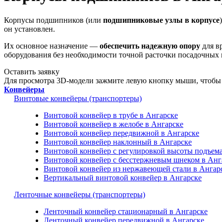
Корпусы подшипников (или
подшипниковые узлы в корпусе
он установлен.
Их основное назначение —
обеспечить надежную опору
для в
оборудования без необходимости точной расточки посадочных 
Оставить заявку
Для просмотра 3D-модели зажмите левую кнопку мыши, чтобы 
Конвейеры
Винтовые конвейеры (транспортеры)
Винтовой конвейер в трубе в Ангарске
Винтовой конвейер в желобе в Ангарске
Винтовой конвейер передвижной в Ангарске
Винтовой конвейер наклонный в Ангарске
Винтовой конвейер с регулировкой высоты подъема
Винтовой конвейер с бесстержневым шнеком в Анг
Винтовой конвейер из нержавеющей стали в Ангар
Вертикальный винтовой конвейер в Ангарске
Ленточные конвейеры (транспортеры)
Ленточный конвейер стационарный в Ангарске
Ленточный конвейер передвижной в Ангарске