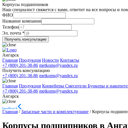
Корпусы подшипников
Наш специалист свяжется с вами, ответит на все вопросы и по
ФИО
Телефон
Название компании
Эл.
Телефон
почта
Эл. почта
*
Получить консультацию
Ангарск
Главная
Продукция
Новости
Контакты
+7 (800) 201-38-86
metkoms@yandex.ru
Получить консультацию
+7 (800) 201-38-86
metkoms@yandex.ru
Главная
Продукция
Конвейеры
Смесители
Бункеры и накопит
+7 (800) 201-38-86
metkoms@yandex.ru
Ангарск
Главная
/
Запасные части и комплектующие
/
Корпусы подшипн
Корпусы подшипников в Анга