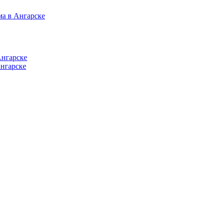
ма в Ангарске
Ангарске
нгарске