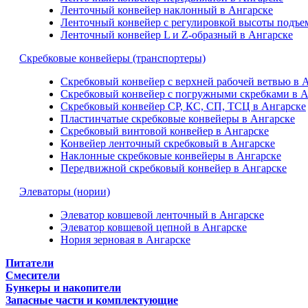
Ленточный конвейер наклонный в Ангарске
Ленточный конвейер с регулировкой высоты подъе
Ленточный конвейер L и Z-образный в Ангарске
Скребковые конвейеры (транспортеры)
Скребковый конвейер с верхней рабочей ветвью в 
Скребковый конвейер с погружными скребками в А
Скребковый конвейер СР, КС, СП, ТСЦ в Ангарске
Пластинчатые скребковые конвейеры в Ангарске
Скребковый винтовой конвейер в Ангарске
Конвейер ленточный скребковый в Ангарске
Наклонные скребковые конвейеры в Ангарске
Передвижной скребковый конвейер в Ангарске
Элеваторы (нории)
Элеватор ковшевой ленточный в Ангарске
Элеватор ковшевой цепной в Ангарске
Нория зерновая в Ангарске
Питатели
Смесители
Бункеры и накопители
Запасные части и комплектующие