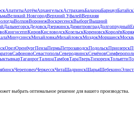
рск
Апатиты
Артём
Архангельск
Астрахань
Балахна
Барнаул
Батайск
льма
Великий Новгород
Верхний Уфалей
Верхняя
ологда
Волхов
Воронеж
Воскресенск
Выборг
Вышний
ый
Дальнегорск
Дедовск
Дзержинск
Димитровград
Долгопрудный
Е
во
Кингисепп
Киров
Кисловодск
Козельск
Кореновск
Королёв
Коря
ала
Минусинск
Михайловка
Михайловск
Моздок
Моршанск
Москв
ск
Орел
Оренбург
Пенза
Пермь
Петрозаводск
Подольск
Приозерск
П
аратов
Сафоново
Севастополь
Северодвинск
Семёнов
Симферопол
ыктывкар
Таганрог
Талица
Тамбов
Тара
Тверь
Тихорецк
Тольятти
То
ябинск
Череповец
Черкесск
Чита
Шадринск
Шарья
Шебекино
Элист
может выбрать оптимальное решение для вашего производства.